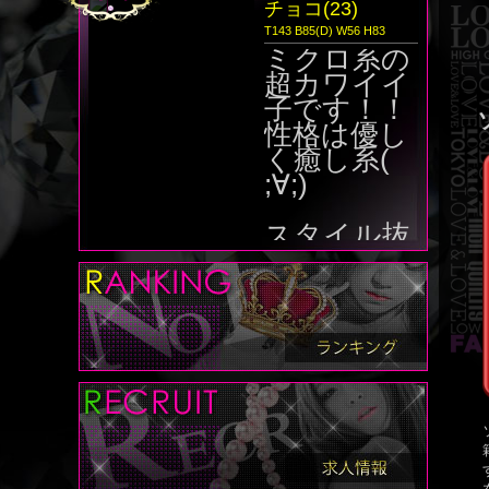
チョコ(23)
T143 B85(D) W56 H83
ミクロ系の
超カワイイ
子です！！
性格は優し
く癒し系(
;∀;)
スタイル抜
群なド淫乱
です(´･ω･
｀)超人気姫
です(^O^)
／