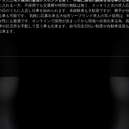
ド求人は
写メ採用の返信レスポンスも良く、早期に採否の結果を知る事が出
に入れる一方、不採用でも交通費や時間の無駄は無く、スッキリと次の求人
の日のうちに入店し仕事を始められます。未経験者も大歓迎ですが、勝手が
る事も可能です。 気軽に応募出来る大仙市ソープランド求人の写メ採用は、
女性にも最適です。オンラインで採用が決まってから現地へ出発出来る為、
寮や託児所を手配して貰う事も出来ます。給与完全日払い制度や自動車送迎
出来ます。