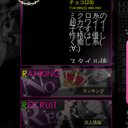
チョコ(23)
T143 B85(D) W56 H83
ミクロ系の
超カワイイ
子です！！
性格は優し
く癒し系(
;∀;)
スタイル抜
群なド淫乱
です(´･ω･
｀)超人気姫
です(^O^)
／