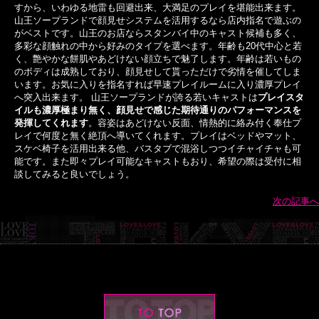
すから、いわゆる地雷も回避出来、大満足のプレイを堪能出来ます。
山王ソープランドで顔見せシステムを活用するなら店内指名で遊ぶの
がベストです。山王のお店ならスタンバイ中のキャスト候補も多く、
多彩な顔触れの中から好みのタイプを選べます。年齢も20代中心と若
く、艶やかな餅肌やあどけない顔立ちで魅了します。年齢は若いもの
のボディは成熟しており、顔見せして貰っただけで劣情を催してしま
います。お気に入りを指名すれば早速プレイルームに入り濃厚プレイ
へ突入出来ます。 山王ソープランドが誇る若いキャストは
プレイスタ
イルも濃厚極まり無く、顔見せで感じた期待通りのパフォーマンスを
発揮してくれます
。容姿はあどけない反面、情熱的に絡み付く奉仕プ
レイで何度と無く絶頂へ導いてくれます。プレイはベッドやマット、
スケベ椅子を活用出来る他、バスタブで混浴しつつイチャイチャも可
能です。また即々プレイ可能なキャストもおり、希望の際は受付に相
談してみると良いでしょう。
次の記事へ