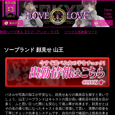
13
秋田ソープ求人【ラブ・アンド・ラブ】
>
ソープ人気検索ワード
> ソープラ
ンド 顔見せ 山王
ソープランド 顔見せ 山王
パネルや写真の加工が不安なら、顔見せありの風俗店を探すと良いで
しょう。山王ソープランドはキャストの質が高い優良店や顔見せ店が
多く、ふと思い立った際にも安心して遊ぶ事が出来ます。顔見せとは
その名の通り気になったキャスト全員に登場して貰い、実際の容姿を
丁寧にチェック出来るシステムです。自分の目で確認の上指名出来ま