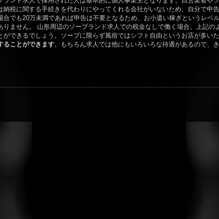
プランド求人で採用された人は基本的に個人事業主となります。自営業者や
は納税に関する手続きを代わりにやってくれる会社がいないため、自分で申
場合でも20万未満であれば申告は不要となるため、お小遣い稼ぎというレベ
ありません。 山形周辺のソープランド求人での税金なしで働く場合、上記の
とができるでしょう。ソープに限らず風俗ではシフト自由というお店が多い
することができます
。もちろん求人では他にもいろいろな待遇があるので、