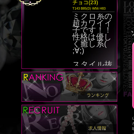
チョコ(23)
T143 B85(D) W56 H83
ミクロ系の
超カワイイ
子です！！
性格は優し
く癒し系(
;∀;)
スタイル抜
群なド淫乱
です(´･ω･
｀)超人気姫
です(^O^)
／