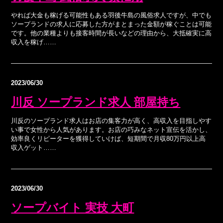
やれば大金も稼げる可能性もある羽後牛島の風俗求人ですが、中でも
ソープランドの求人に応募した方がまとまった金額が稼ぐことは可能
です。他の業種よりも接客時間が長いなどの理由から、大抵確実に高
収入を稼げ……
2023/06/30
川反 ソープランド求人 部屋持ち
川反のソープランド求人はお店の集客力が高く、高収入を目指しやす
い事で女性から人気があります。お店の巧みなネット宣伝を活かし、
効率良くリピーターを獲得していけば、短期間で月収80万円以上高
収入ゲット……
2023/06/30
ソープバイト 実技 大町