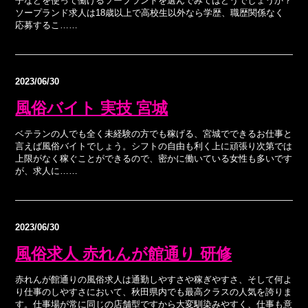
子などを使って働けるソープランドを選んでみてはどうでしょうか？
ソープランド求人は18歳以上で高校生以外なら学歴、職歴関係なく
応募するこ……
2023/06/30
風俗バイト 実技 宮城
ベテランの人でも全く未経験の方でも稼げる、宮城でできるお仕事と
言えば風俗バイトでしょう。シフトの自由も利く上に頑張り次第では
上限がなく稼ぐことができるので、密かに働いている女性も多いです
が、求人に……
2023/06/30
風俗求人 赤れんが館通り 研修
赤れんが館通りの風俗求人は通勤しやすさや稼ぎやすさ、そして何よ
り仕事のしやすさにおいて、秋田県内でも最高クラスの人気を誇りま
す。仕事場が常に同じの店舗型ですから大変馴染みやすく、仕事も意