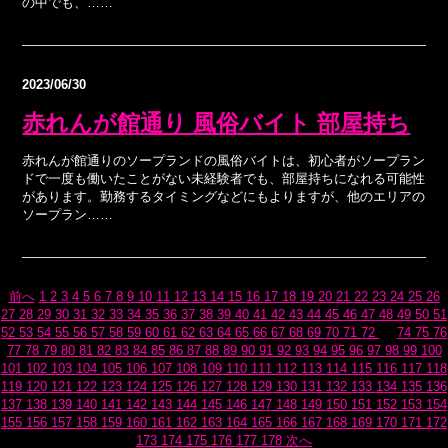
の中でも、……
2023/06/30
赤れんが館通り 風俗バイト 部屋持ち
赤れんが館通りのソープランドの風俗バイトは、初心者がソープラン
ドで一度も働いたことがない未経験者でも、部屋持ちになれる可能性
があります。勤務するタイミングなどにもよりますが、他のエリアの
ソープラン……
前へ
1
2
3
4
5
6
7
8
9
10
11
12
13
14
15
16
17
18
19
20
21
22
23
24
25
26
27
28
29
30
31
32
33
34
35
36
37
38
39
40
41
42
43
44
45
46
47
48
49
50
51
52
53
54
55
56
57
58
59
60
61
62
63
64
65
66
67
68
69
70
71
72
73
74
75
76
77
78
79
80
81
82
83
84
85
86
87
88
89
90
91
92
93
94
95
96
97
98
99
100
101
102
103
104
105
106
107
108
109
110
111
112
113
114
115
116
117
118
119
120
121
122
123
124
125
126
127
128
129
130
131
132
133
134
135
136
137
138
139
140
141
142
143
144
145
146
147
148
149
150
151
152
153
154
155
156
157
158
159
160
161
162
163
164
165
166
167
168
169
170
171
172
173
174
175
176
177
178
次へ