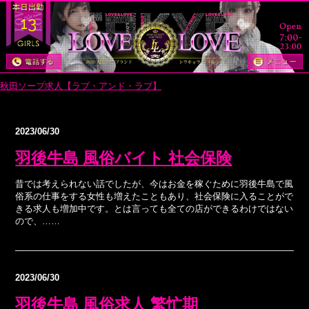
13
秋田ソープ求人【ラブ・アンド・ラブ】
> ソープ人気検索ワード
2023/06/30
羽後牛島 風俗バイト 社会保険
昔では考えられない話でしたが、今はお金を稼ぐために羽後牛島で風
俗系の仕事をする女性も増えたこともあり、社会保険に入ることがで
きる求人も増加中です。とは言っても全ての店ができるわけではない
ので、……
2023/06/30
羽後牛島 風俗求人 繁忙期